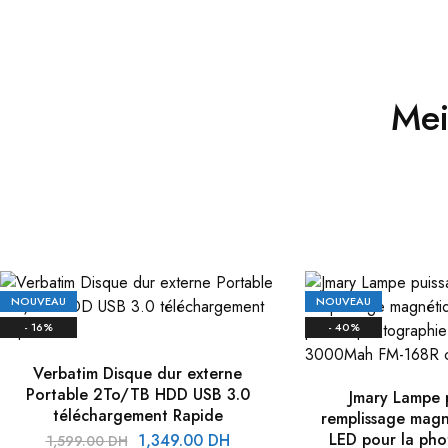
Mei
NOUVEAU
NOUVEAU
- 16%
- 40%
Verbatim Disque dur externe
Portable 2To/TB HDD USB 3.0
Jmary Lampe 
téléchargement Rapide
remplissage magn
Le
Le
LED pour la pho
1,349.00
DH
1,599.00
DH