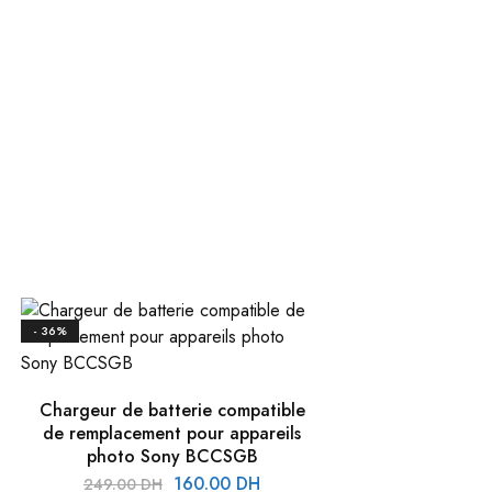
- 36%
Chargeur de batterie compatible
de remplacement pour appareils
photo Sony BCCSGB
Le
Le
160.00
DH
249.00
DH