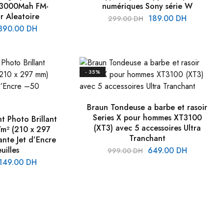
 3000Mah FM-
numériques Sony série W
r Aleatoire
Le
Le
189.00
DH
299.00
DH
e
Le
390.00
DH
prix
prix
rix
prix
initial
actuel
nitial
actuel
était :
est :
tait :
est :
299.00 DH.
189.00 D
- 35%
49.00 DH.
390.00 DH.
Braun Tondeuse a barbe et rasoir
Series X pour hommes XT3100
t Photo Brillant
(XT3) avec 5 accessoires Ultra
m² (210 x 297
Tranchant
nte Jet d’Encre
uilles
Le
Le
649.00
DH
999.00
DH
e
Le
prix
prix
149.00
DH
rix
prix
initial
actuel
nitial
actuel
était :
est :
tait :
est :
999.00 DH.
649.00 D
49.00 DH.
149.00 DH.