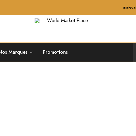
BIENVENUE SUR WORLD
World
Market
Place
Nos Marques
Promotions
io Nouvelle Collection