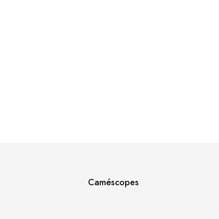
sibles, conçues pour résister au temps et aux tendances.
Découvrir
Caméscopes