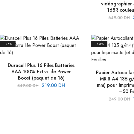
vidéographier
prix
prix
168R couleu
initial
actuel
L
649.00
DH
était :
est :
p
1,599.00 DH.
1,349.00 DH.
i
é
- 37%
- 40%
6
Duracell Plus 16 Piles Batteries
AAA 100% Extra life Power
Papier Autocollan
Boost (paquet de 16)
MR.R A4 135 g/
Le
Le
mm) pour Imprima
219.00
DH
349.00
DH
–50 Fe
prix
prix
L
initial
actuel
249.00
DH
p
était :
est :
i
349.00 DH.
219.00 DH.
é
2