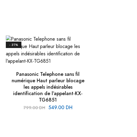
prix
prix
initial
actuel
était :
est :
249.00 DH.
160.00 DH.
H.
- 31%
Panasonic Telephone sans fil
numérique Haut parleur blocage
les appels indésirables
identification de l’appelant-KX-
TG6851
Le
Le
549.00
DH
799.00
DH
prix
prix
initial
actuel
H.
était :
est :
799.00 DH.
549.00 DH.