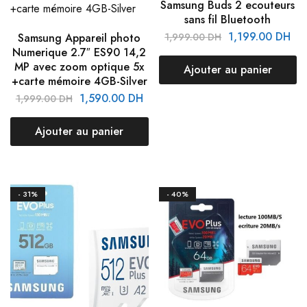
Samsung Buds 2 ecouteurs
sans fil Bluetooth
1,199.00
DH
Samsung Appareil photo
1,999.00
DH
Numerique 2.7″ ES90 14,2
MP avec zoom optique 5x
Ajouter au panier
+carte mémoire 4GB-Silver
1,590.00
DH
1,999.00
DH
Ajouter au panier
- 31%
- 40%