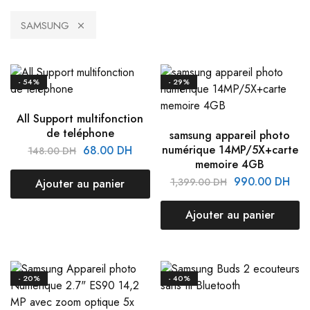
SAMSUNG
- 54%
- 29%
All Support multifonction
de teléphone
samsung appareil photo
numérique 14MP/5X+carte
68.00
DH
148.00
DH
memoire 4GB
990.00
DH
1,399.00
DH
Ajouter au panier
Ajouter au panier
- 20%
- 40%