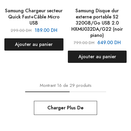
Samsung Chargeur secteur
Samsung Disque dur
Quick Fast+Câble Micro
externe portable S2
USB
320GB/Go USB 2.0
HXMU032DA/G22 (noir
189.00
DH
299.00
DH
piano)
649.00
DH
799.00
DH
Ajouter au panier
Ajouter au panier
Montrant
16
de
29
produits
Charger Plus De