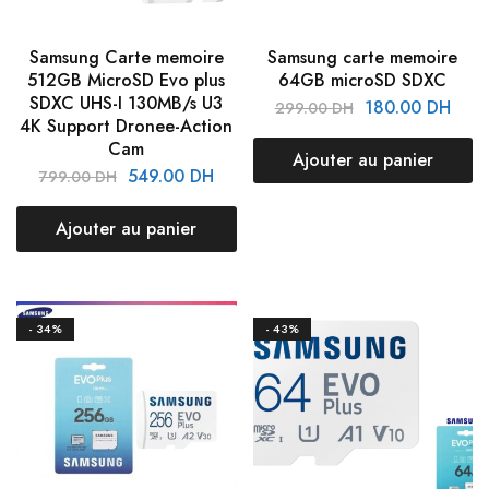
Samsung Carte memoire
Samsung carte memoire
512GB MicroSD Evo plus
64GB microSD SDXC
SDXC UHS-I 130MB/s U3
180.00
DH
299.00
DH
4K Support Dronee-Action
Cam
Ajouter au panier
549.00
DH
799.00
DH
Ajouter au panier
- 34%
- 43%