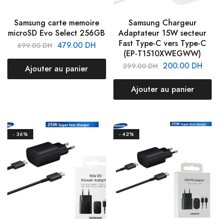
Samsung carte memoire
Samsung Chargeur
microSD Evo Select 256GB
Adaptateur 15W secteur
Fast Type-C vers Type-C
479.00
DH
699.00
DH
(EP-T1510XWEGWW)
200.00
DH
299.00
DH
Ajouter au panier
Ajouter au panier
- 36%
- 42%