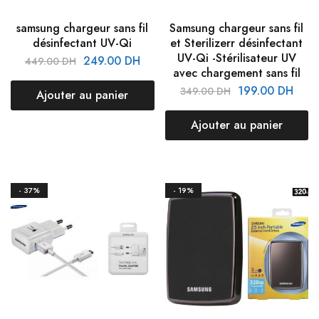
samsung chargeur sans fil
Samsung chargeur sans fil
désinfectant UV-Qi
et Sterilizerr désinfectant
UV-Qi -Stérilisateur UV
249.00
DH
449.00
DH
avec chargement sans fil
199.00
DH
349.00
DH
Ajouter au panier
Ajouter au panier
- 37%
- 19%