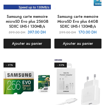
Samsung carte memoire
Samsung carte memoire
microSD Evo plus 256GB
MicroSD Evo plus 64GB
SDXC UHS-I 130MB/s
SDXC UHS-I 130MB/s
397.00
DH
170.00
DH
599.00
DH
299.00
DH
Ajouter au panier
Ajouter au panier
- 31%
- 33%