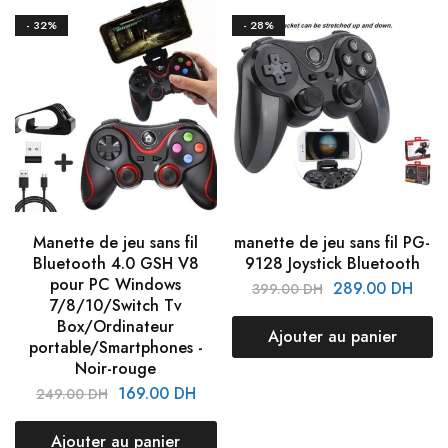
- 32%
- 28%
Manette de jeu sans fil
manette de jeu sans fil PG-
Bluetooth 4.0 GSH V8
9128 Joystick Bluetooth
pour PC Windows
289.00
DH
399.00
DH
7/8/10/Switch Tv
Box/Ordinateur
Ajouter au panier
portable/Smartphones -
Noir-rouge
169.00
DH
249.00
DH
Ajouter au panier