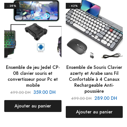
- 28%
- 42%
Ensemble de jeu Jedel CP-
Ensemble de Souris Clavier
08 clavier souris et
azerty et Arabe sans Fil
convertisseur pour Pc et
Confortable à 4 Canaux
mobile
Rechargeable Anti-
poussière
359.00
DH
499.00
DH
289.00
DH
499.00
DH
Ajouter au panier
Ajouter au panier