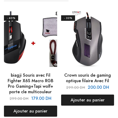
- 40%
- 33%
biagji Souris avec Fil
Crown souris de gaming
Fighter X6S Macro RGB
optique filaire Avec Fil
Pro Gaming+Tapi wolf+
200.00
DH
299.00
DH
porte cle multicouleur
179.00
DH
299.00
DH
Ajouter au panier
Ajouter au panier