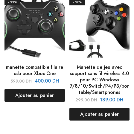
- 33%
- 37%
manette compatible filaire
Manette de jeu avec
usb pour Xbox One
support sans fil wireless 4.0
pour PC Windows
400.00
DH
599.00
DH
7/8/10/Switch/P4/P3/por
table/Smartphones
Ajouter au panier
189.00
DH
299.00
DH
Ajouter au panier