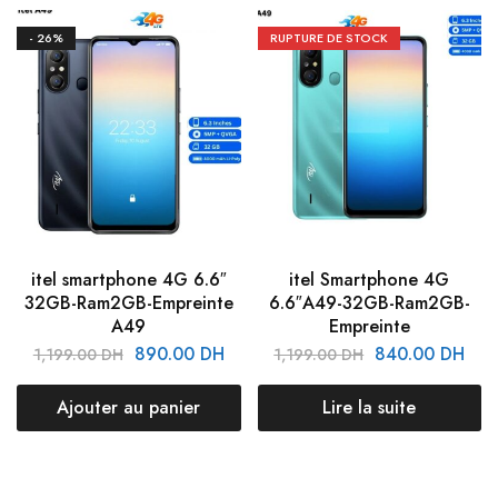
- 26%
RUPTURE DE STOCK
itel smartphone 4G 6.6″
itel Smartphone 4G
32GB-Ram2GB-Empreinte
6.6″A49-32GB-Ram2GB-
A49
Empreinte
890.00
DH
840.00
DH
1,199.00
DH
1,199.00
DH
Ajouter au panier
Lire la suite