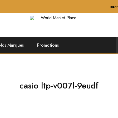
BIENVENUE
World
Market
Place
Nos Marques
Promotions
casio ltp-v007l-9eudf