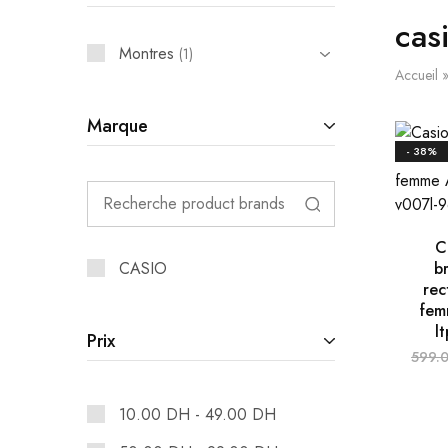
cas
Montres
1
Accueil
Marque
- 38%
C
CASIO
br
rec
fem
l
Prix
599.
10.00
DH
-
49.00
DH