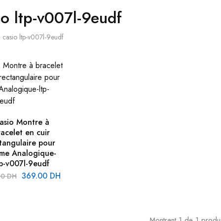
io ltp-v007l-9eudf
»
casio ltp-v007l-9eudf
asio Montre à
acelet en cuir
tangulaire pour
me Analogique-
tp-v007l-9eudf
369.00
DH
00
DH
Montrant
1
de
1
produi