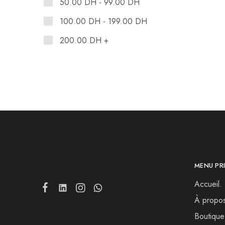
50.00
DH
-
99.00
DH
100.00
DH
-
199.00
DH
200.00
DH
+
MENU PRI
Accueil.
À propo
Boutique