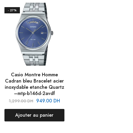
- 27%
Casio Montre Homme
Cadran bleu Bracelet acier
inoxydable etanche Quartz
–mtp-b146d-2avdf
949.00
DH
1,299.00
DH
Ajouter au panier