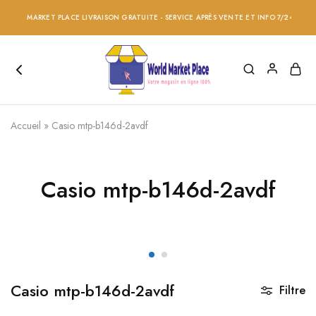
ORLD MARKET PLACE LIVRAISON GRATUITE - SERVICE APRÈS VENTE ET INFO 7/24 - RÉDUC
Accueil
»
Casio mtp-b146d-2avdf
Casio mtp-b146d-2avdf
Casio mtp-b146d-2avdf
Filtre