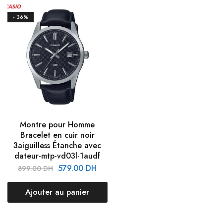
- 36%
Montre pour Homme
Bracelet en cuir noir
3aiguilless Étanche avec
dateur-mtp-vd03l-1audf
579.00
DH
899.00
DH
Ajouter au panier