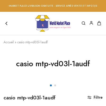
ORLD MARKET PLACE LIVRAISON GRATUITE - SERVICE APRÈS VENTE ET INFO 7/24 - RÉDUC
Accueil
»
casio mtp-vd03l-1audf
casio mtp-vd03l-1audf
casio mtp-vd03l-1audf
Filtre