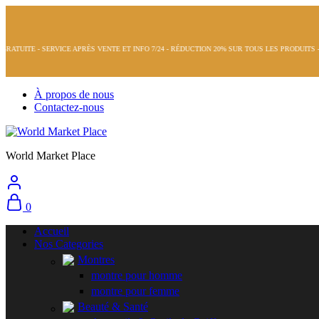
VICE APRÈS VENTE ET INFO 7/24 - RÉDUCTION 20% SUR TOUS LES PRODUITS - DES PRODUIT
À propos de nous
Contactez-nous
World Market Place
0
Accueil
Nos Categories
Montres
montre pour homme
montre pour femme
Beauté & Santé