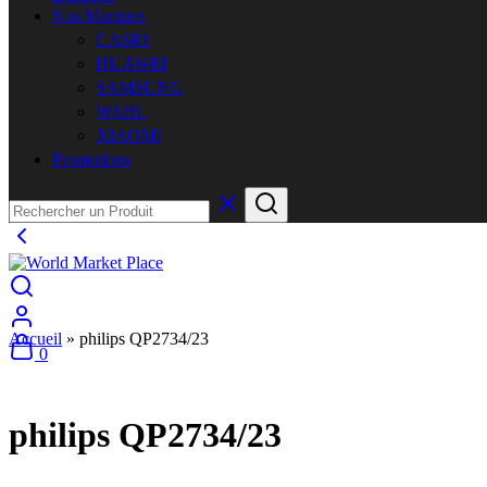
Nos Marques
CASIO
HUAWEI
SAMSUNG
WAHL
XIAOMI
Promotions
Accueil
»
philips QP2734/23
0
philips QP2734/23