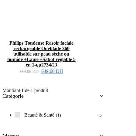
Philips Tondeuse Rasoir faciale
rechargeable Oneblade 360
utilisable sur peau sèche ou
humide +Lame +Sabot réglable 5
en 1-qp2734/23
649.00
DH
999.00
DH
Montrant
1
de
1
produit
Catégorie
Beauté & Santé
1