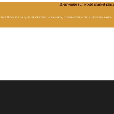
S DE QUALITÉ ORIGINAL À BAS PRIX, COMMANDEZ AUSSI SUR LE 0661100505