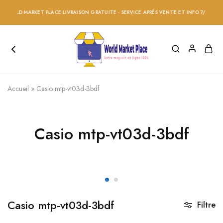
WORLD MARKET PLACE LIVRAISON GRATUITE - SERVICE APRÈS VENTE ET INFO 7/24 - RÉD
Accueil
»
Casio mtp-vt03d-3bdf
Casio mtp-vt03d-3bdf
Casio mtp-vt03d-3bdf
Filtre