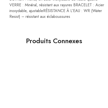
VERRE : Minéral, résistant aux rayures BRACELET : Acier
inoxydable, ajustableRÉSISTANCE À L’EAU : WR (Water
Resist) – résistant aux éclaboussures
Produits Connexes
- 29%
- 40%
casio montre Homme
Casio montre numérique
bracelet acier inoxydable
homme en acier
499.00
DH
420.00
DH
699.00
DH
699.00
DH
Ajouter au panier
Ajouter au panier