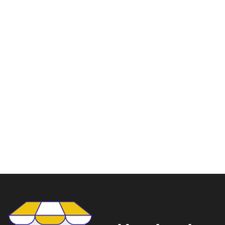
Sony enregistreur vocal
numérique ICD-PX470
10 Boitier pour 2dvd et
vcd Transparent porte
949.00
DH
1,199.00
DH
jaquette
149.00
DH
269.00
DH
Lire la suite
Ajouter au panier