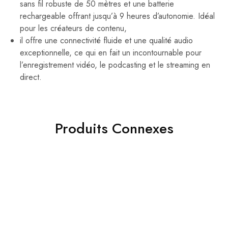
sans fil robuste de 50 mètres et une batterie
rechargeable offrant jusqu’à 9 heures d’autonomie. Idéal
pour les créateurs de contenu,
il offre une connectivité fluide et une qualité audio
exceptionnelle, ce qui en fait un incontournable pour
l’enregistrement vidéo, le podcasting et le streaming en
direct.
Produits Connexes
- 40%
- 47%
Cable Hdmi vers micro
panasonic batterie
Hdmi haut débit-1.8 m
CR123A-3V Photo Power