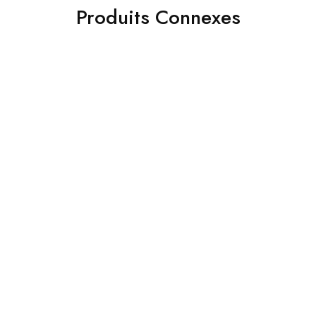
Produits Connexes
- 38%
- 37%
Batterie pour appareil
Boya BY-MM1 Microphone
photo Canon LP-E12
Enregistrement Canon
fusil de chasse
339.00
DH
549.00
DH
250.00
DH
399.00
DH
Ajouter au panier