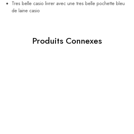
Tres belle casio livrer avec une tres belle pochette bleu
de laine casio
Produits Connexes
- 42%
Casio montre pour fille
femme bracelet en
plastique rose
Lire la suite