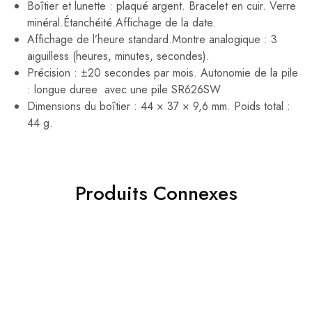
Boîtier et lunette : plaqué argent. Bracelet en cuir. Verre
minéral.Étanchéité.Affichage de la date.
Affichage de l’heure standard.Montre analogique : 3
aiguilless (heures, minutes, secondes).
Précision : ±20 secondes par mois. Autonomie de la pile
: longue duree avec une pile SR626SW
Dimensions du boîtier : 44 × 37 × 9,6 mm. Poids total :
44 g.
Produits Connexes
- 36%
- 45%
Casio montre homme
Casio montre Homme