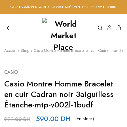
T PLACE LIVRAISON GRATUITE - SERVICE APRÈS VENTE ET INFO 7/24 - RÉDUCTION 20% S
Accueil
»
Shop
»
Casio Montre Homme Bracelet en cuir Cadran noir 3aigu
CASIO
Casio Montre Homme Bracelet
en cuir Cadran noir 3aiguilless
Étanche-mtp-v002l-1budf
590.00
DH
(En stock)
999.00
DH