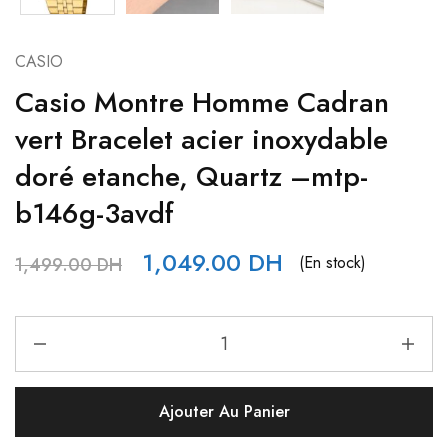
CASIO
Casio Montre Homme Cadran
vert Bracelet acier inoxydable
doré etanche, Quartz –mtp-
b146g-3avdf
1,049.00
DH
(En stock)
1,499.00
DH
Ajouter Au Panier