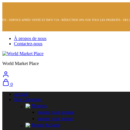
PRÈS VENTE ET INFO 7/24 - RÉDUCTION 20% SUR TOUS LES PRODUITS - DES PRODUITS DE Q
À propos de nous
Contactez-nous
World Market Place
0
Accueil
Nos Categories
Montres
montre pour homme
montre pour femme
Beauté & Santé