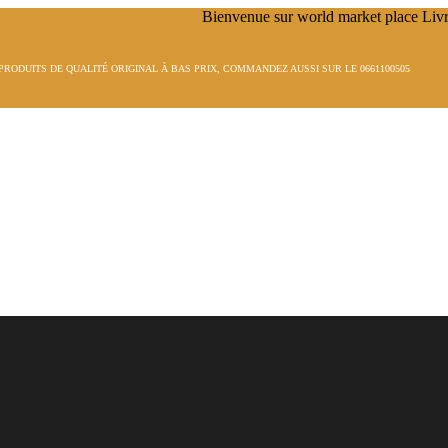
UALITÉ ORIGINAL À BAS PRIX, COMMANDEZ AUSSI SUR LE 0661100505