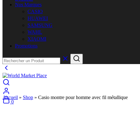
Nos Marques
CASIO
HUAWEI
SAMSUNG
WAHL
XIAOMI
Promotions
Accueil
»
Shop
»
Casio montre pour homme avec fil métallique
0