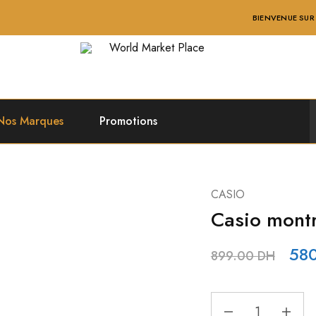
BIENVENUE SUR WORLD MAR
World
Market
Place
Nos Marques
Promotions
CASIO
Casio mont
Le
58
899.00
DH
pri
Casio
init