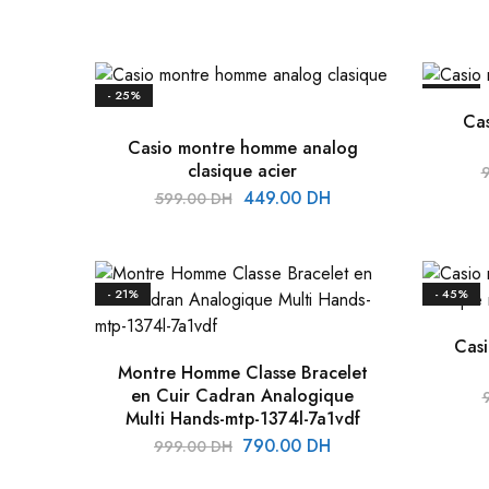
- 25%
- 36%
Ca
Casio montre homme analog
clasique acier
Le
Le
449.00
DH
599.00
DH
prix
prix
initial
actuel
était :
est :
- 21%
- 45%
599.00 DH.
449.00 DH.
Cas
Montre Homme Classe Bracelet
en Cuir Cadran Analogique
Multi Hands-mtp-1374l-7a1vdf
Le
Le
790.00
DH
999.00
DH
prix
prix