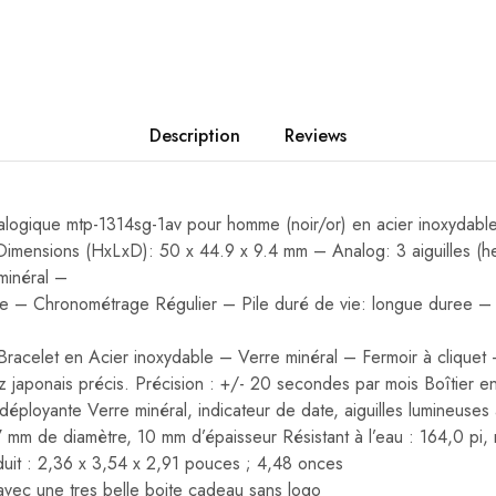
Description
Reviews
alogique mtp-1314sg-1av pour homme (noir/or) en acier inoxydabl
ensions (HxLxD): 50 x 44.9 x 9.4 mm – Analog: 3 aiguilles (he
minéral –
te – Chronométrage Régulier – Pile duré de vie: longue duree – 
 Bracelet en Acier inoxydable – Verre minéral – Fermoir à cliquet
 japonais précis.
Précision : +/- 20 secondes par mois
Boîtier e
 déployante
Verre minéral, indicateur de date, aiguilles lumineuse
 17 mm de diamètre, 10 mm d’épaisseur
Résistant à l’eau : 164,0 pi
uit : 2,36 x 3,54 x 2,91 pouces ;
4,48 onces
 avec une tres belle boite cadeau sans logo