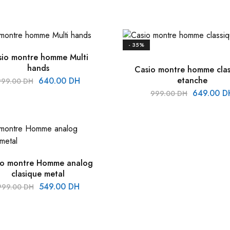
- 35%
sio montre homme Multi
hands
Casio montre homme clas
Le
Le
etanche
640.00
DH
999.00
DH
prix
prix
Le
649.00
D
999.00
DH
initial
actuel
prix
était :
est :
initial
999.00 DH.
640.00 DH.
était :
999.00 DH
io montre Homme analog
clasique metal
Le
Le
549.00
DH
999.00
DH
prix
prix
initial
actuel
était :
est :