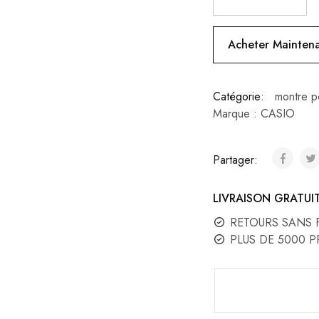
montre
étai
quartz
analogique
899
Acheter Mainten
homme
quantity
Catégorie:
montre 
Marque :
CASIO
Partager:
LIVRAISON GRATUI
RETOURS SANS 
PLUS DE 5000 P