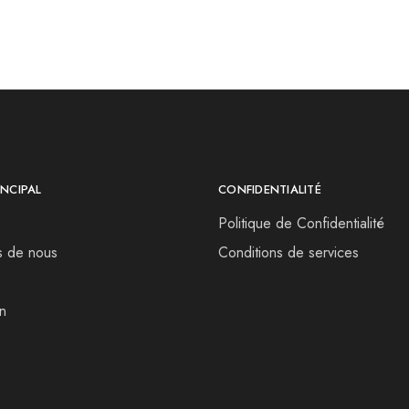
999.00 DH.
549.00 DH.
NCIPAL
CONFIDENTIALITÉ
Politique de Confidentialité
s de nous
Conditions de services
n