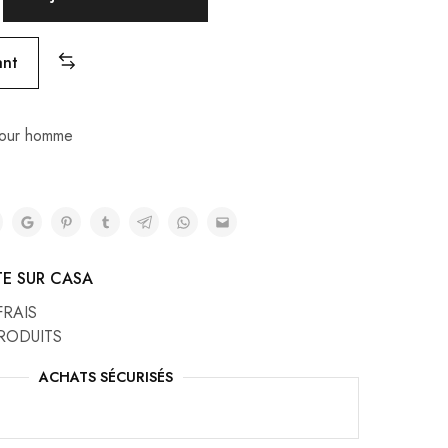
t :
est :
.00 DH.
580.00 DH.
ant
pour homme
TE SUR CASA
FRAIS
RODUITS
ACHATS SÉCURISÉS