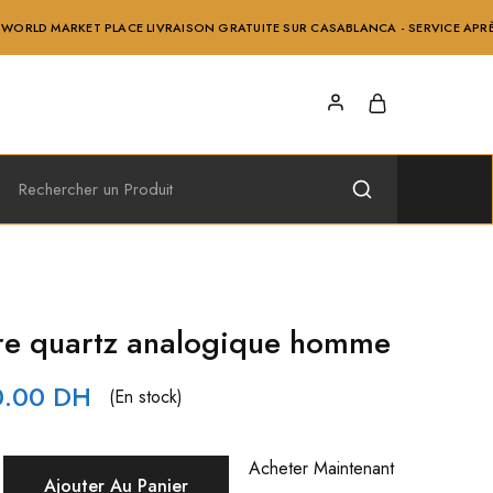
KET PLACE LIVRAISON GRATUITE SUR CASABLANCA - SERVICE APRÈS VENTE ET 
re quartz analogique homme
Le
0.00
DH
(En stock)
x
prix
ial
actuel
Acheter Maintenant
Ajouter Au Panier