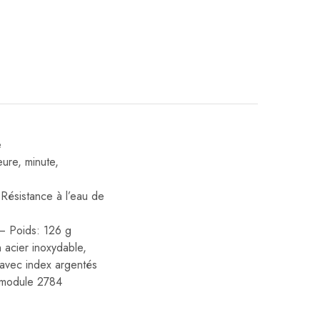
e
ure, minute,
Résistance à l’eau de
 – Poids: 126 g
n acier inoxydable,
s avec index argentés
, module 2784