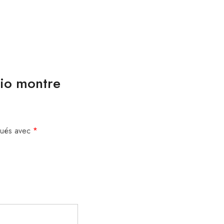
sio montre
iqués avec
*