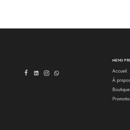
initial
actuel
était :
est :
999.00 DH.
790.00 DH.
MENU PRI
Accueil.
À propo
Boutique
Promotio