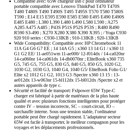
Compatible avec: 65W chargeur usb c pour ordinateur
portable compatible avec Lenovo ThinkPad T470 T470S
T480 T480S T490 T490S T495 T495S T570 T580 T580S
T590 ; E14 E15 E595 E590 E585 E580 E495 E490 E490S
E485 E480 ; L380 L390 L480 L490 L580 L590 ; A275
A285 A475 A485 ; P43S P51S P52S P53S ; R480 R490
R590 S3-490 ; X270 X280 X380 X390 X395 ; / Yoga C930
920 910 series : C930-13IKB ; 910-13IKB ; 920-13IKB
Wide Compatibility: Compatible avec HP Chromebook 11
11A G4 G6 G7 EE ; 14 14A G5 ; x360 13 14 G1 / x360 11
G1 G2 EE/ 11-ae051wm 11-ae000/ 12-f014dx / 14-ca020nr
14-ca060nr 14-ca061dx 14-db0070nr ; EliteBook x360 735
G5, 745 G5, 755 G5, 830 G5, 840 G5, 850 G5, 1020 G2,
1030 G2, 1030 G3, 1040 G4, 1040 G5/ EliteBook Folio G1/
Elite x2 1012 G1 G2, 1013 G3 /Spectre x360 13 15 : 13-
ae012dx 13-w063nr 15-bl112dx 15-bl012dx /Spectre x2 et
autres appareils de type c.
Sécurité et facilité de transport: Fxlpower 65W Type-C
charger est fabriqué à partir de matériaux de la plus haute
qualité et avec plusieurs fonctions intelligentes pour protéger
contre IV – tension incorrecte, SC – court-circuit, IO –
surchauffe interne. Sous une tension stable, l’ordinateur
portable peut être chargé rapidement. L’adaptateur secteur
65W est facile à transporter, le meilleur compagnon pour les
voyages et les déplacements professionnels.