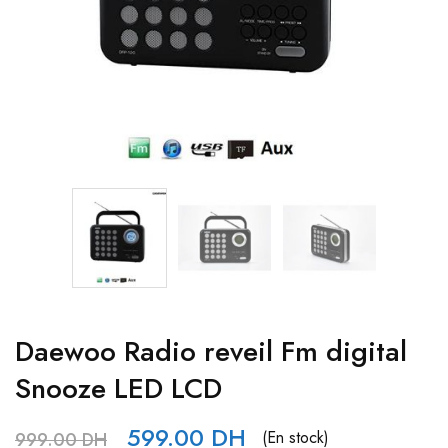
Daewoo Radio reveil Fm digital
Snooze LED LCD
599.00
DH
(En stock)
999.00
DH