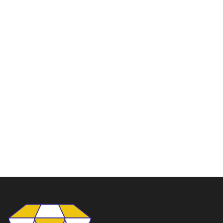
Radio pile AA portable de
Moniteur 8pouces Car
poche AM FM
LCD TFT Analog TV
Color
120.00
DH
199.00
DH
690.00
DH
1,199.00
DH
Ajouter au panier
Ajouter au panier