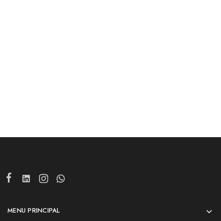
Rouge
répétés en 4étapes
Snooze CRE231NR
349.00
DH
599.00
DH
159.00
DH
249.00
DH
Ajouter au panier
Ajouter au panier
MENU PRINCIPAL