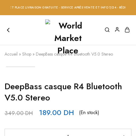
ET PLACE LIVRAISON GRATUITE - SERVICE APRÈS VENTE ET INFO 7/24 - RÉDUCTION 20%
Accueil
»
Shop
»
DeepBass casque R4 Bluetooth V5.0 Stereo
DeepBass casque R4 Bluetooth
V5.0 Stereo
189.00
DH
(En stock)
349.00
DH