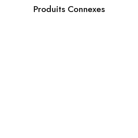
Produits Connexes
- 35%
- 45%
DeepBass casque
Coque Case Transparent
Bluetooth V5.0+EDR sans
en Silicone
fil R2
54.00
DH
99.00
DH
290.00
DH
449.00
DH
Ajouter au panier