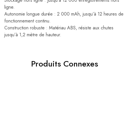
Stockage hors ligne : Jusqu’à 12 000 enregistrements hors
ligne.
Autonomie longue durée : 2 000 mAh, jusqu’à 12 heures de
fonctionnement continu.
Construction robuste : Matériau ABS, résiste aux chutes
jusqu’à 1,2 mètre de hauteur.
Produits Connexes
- 20%
- 36%
Pince outil de sertissage 8
adapteur usb C usb 3.1
p 6 p RJ45 RJ11
Type C RJ45 Ethernet
280.00
DH
159.00
DH
349.00
DH
249.00
DH