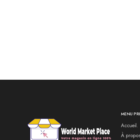
Camera voiture dvr3 Lens
enregistreur vidéo
549.00
DH
799.00
DH
MENU PRI
Accueil.
À propo