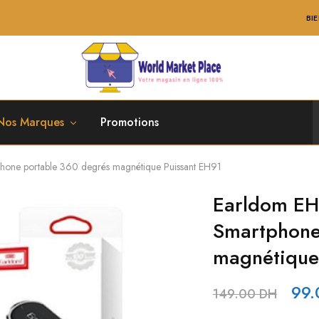
BIENVENUE SU
World
Market
Place
Nos Marques
Promotions
hone portable 360 degrés magnétique Puissant EH91
Earldom EH
Smartphone
magnétique
99
149.00
DH