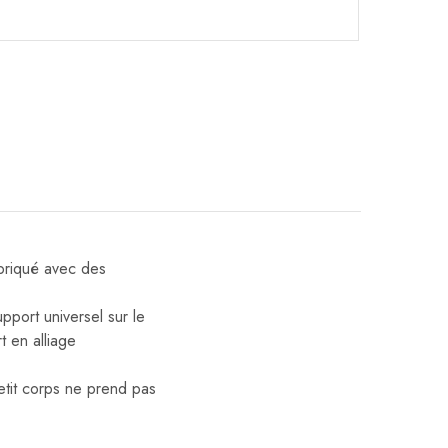
abriqué avec des
port universel sur le
t en alliage
petit corps ne prend pas