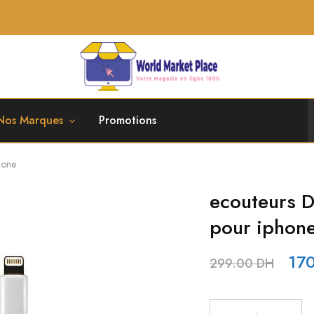
World
Market
Place
Nos Marques
Promotions
hone
ecouteurs D
pour iphon
17
299.00
DH