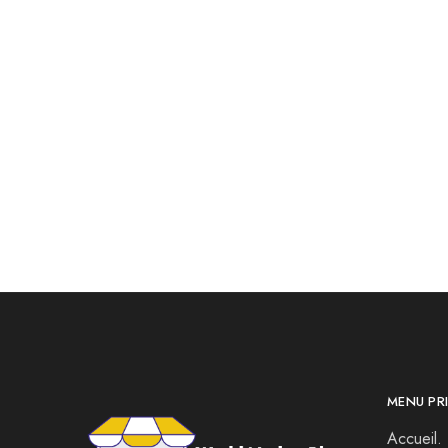
Outils Soudage Support Loupe
jeu de
5led
200.00
DH
349.00
DH
1
MENU PRI
Accueil.