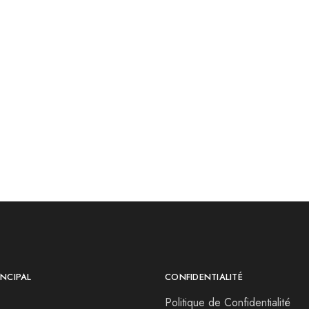
 tournevis reparation de
telephone portable
89.00
DH
69.00
DH
NCIPAL
CONFIDENTIALITÉ
Politique de Confidentialité