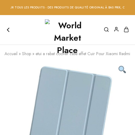
R TOUS LES PRODUITS - DES PRODUITS DE QUALITÉ ORIGINAL À BAS PRIX, COMMANDEZ A
Accueil
»
Shop
»
etui a rabat coover case effet Cuir Pour Xiaomi Redmi 