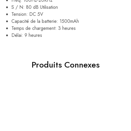
Freq: 100Hz-20KHz
S / N: 80 dB Utilisation
Tension: DC 5V
Capacité de la batterie: 1500mAh
Temps de chargement: 3 heures
Délai: 9 heures
Produits Connexes
- 45%
- 37%
Remax ecouteurs Casque
RB-T12 sans Fil bluetooth
Samsung Chargeur
secteur Quick Fast+Câble
249.00
DH
449.00
DH
Micro USB