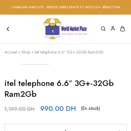
CE LIVRAISON GRATUITE - SERVICE APRÈS VENTE ET INFO 7/24 - RÉDUCTION 20% SUR T
Accueil
»
Shop
»
itel telephone 6.6″ 3G+-32Gb Ram2Gb
itel telephone 6.6″ 3G+-32Gb
Ram2Gb
990.00
DH
(En stock)
1,199.00
DH