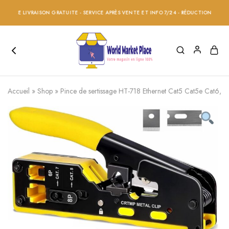
E LIVRAISON GRATUITE - SERVICE APRÈS VENTE ET INFO 7/24 - RÉDUCTION 20% SUR TOU
Accueil
»
Shop
»
Pince de sertissage HT-718 Ethernet Cat5 Cat5e Cat6,RJ4