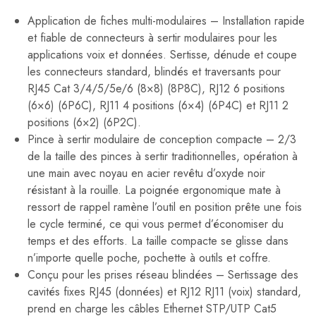
Application de fiches multi-modulaires – Installation rapide
et fiable de connecteurs à sertir modulaires pour les
applications voix et données. Sertisse, dénude et coupe
les connecteurs standard, blindés et traversants pour
RJ45 Cat 3/4/5/5e/6 (8×8) (8P8C), RJ12 6 positions
(6×6) (6P6C), RJ11 4 positions (6×4) (6P4C) et RJ11 2
positions (6×2) (6P2C).
Pince à sertir modulaire de conception compacte – 2/3
de la taille des pinces à sertir traditionnelles, opération à
une main avec noyau en acier revêtu d’oxyde noir
résistant à la rouille. La poignée ergonomique mate à
ressort de rappel ramène l’outil en position prête une fois
le cycle terminé, ce qui vous permet d’économiser du
temps et des efforts. La taille compacte se glisse dans
n’importe quelle poche, pochette à outils et coffre.
Conçu pour les prises réseau blindées – Sertissage des
cavités fixes RJ45 (données) et RJ12 RJ11 (voix) standard,
prend en charge les câbles Ethernet STP/UTP Cat5