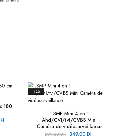
- 42%
x 180
1.3MP Mini 4 en 1
Ahd/CVI/tvi/CVBS Mini
DH
Caméra de vidéosurveillance
349.00
DH
599.00
DH