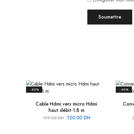
- 40%
- 40%
Cable Hdmi vers micro Hdmi
Conv
haut débit-1.8 m
120.00
DH
199.00
DH