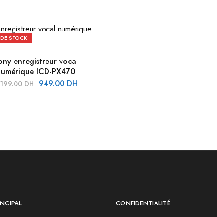
 DE STOCK
ony enregistreur vocal
numérique ICD-PX470
949.00
DH
,199.00
DH
NCIPAL
CONFIDENTIALITÉ