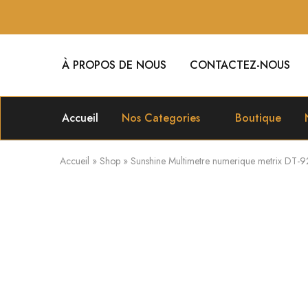
À PROPOS DE NOUS
CONTACTEZ-NOUS
Accueil
Nos Categories
Boutique
Accueil
»
Shop
»
Sunshine Multimetre numerique metrix DT-9205