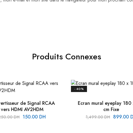
Produits Connexes
- 40%
ertisseur de Signal RCAA
Ecran mural eyeplay 180 
vers HDMI AV2HDM
cm Fixe
150.00
DH
899.00
250.00
DH
1,499.00
DH