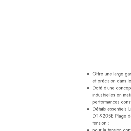
Offre une large gam
et précision dans l
Doté d’une concept
industrielles en mat
performances const
Détails essentiel
DT-9205E Plage de 
tension :
pour la tension c