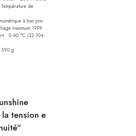
 :Température de
numérique à bas prix
ichage maximum 1999
nt : 0-40 °C (32-104
: 390 g
Sunshine
la tension e
nuité”