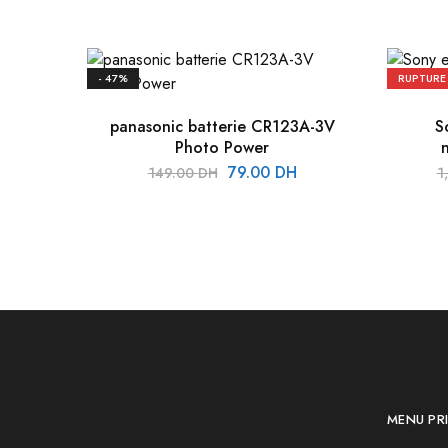
- 47%
RUPTURE
panasonic batterie CR123A-3V
S
Photo Power
79.00
DH
149.00
DH
1
MENU PRI