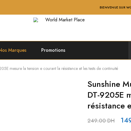
BIENVENUE SUR WORLD MARKET 
World
Market
Place
Nos Marques
Promotions
E mesure la tension e courant la résistance et les tests de continuité
Sunshine Mu
DT-9205E me
résistance e
14
249.00
DH