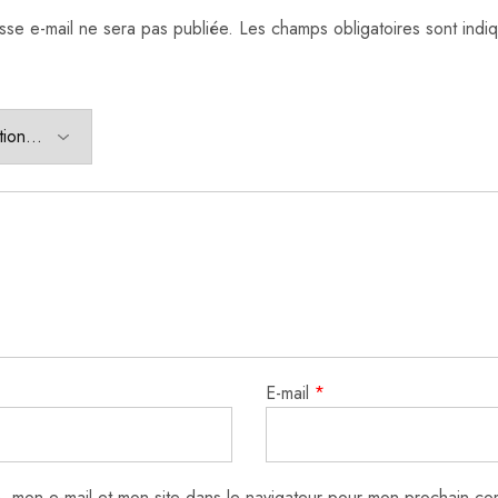
sse e-mail ne sera pas publiée.
Les champs obligatoires sont ind
E-mail
*
, mon e-mail et mon site dans le navigateur pour mon prochain co