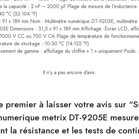
 la capacité : 2 nF – 2000 µF Plage de mesure de l’inductance
40 °C (32-104 °F)
x 91 x 189 mm Nom : Multimètre numérique DT-9205E, multimètre 
05E Dimensions : 31,5 x 91 x 189 mm Affichage :Écran LCD, aff
: 1000 V CC ou 700 V CA Plage de température de fonctionneme
rature de stockage :-10-50 °C (14-122 °F)
ssement de gamme : affichage du chiffre « 1 » uniquement Poids 
Il n’y a pas encore d’avis.
e premier à laisser votre avis sur “
numerique metrix DT-9205E mesure 
nt la résistance et les tests de conti