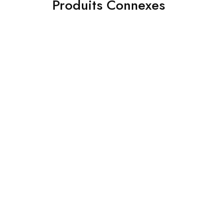
Produits Connexes
- 40%
- 38%
Grundig radio analogique
tiroir caisse robuste
Music 61 Alarme horloge
dimensions 410*410
897.00
DH
749.00
DH
1,499.00
DH
1,199.00
DH
Ajouter au panier
Ajouter au panier