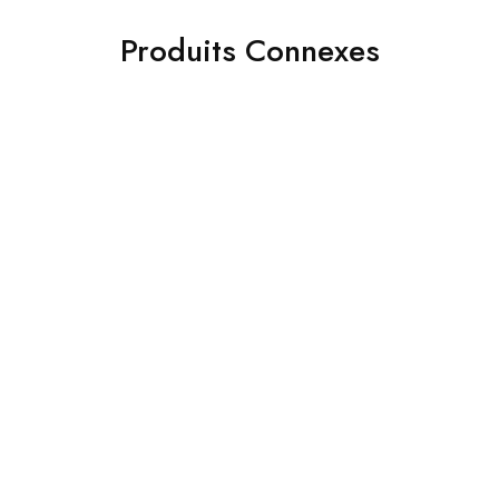
Produits Connexes
- 38%
- 39%
Netis adaptateur usb sans
fil N150
Huawei routeur points
d’acces sans fil Wi-Fi6 AX3
140.00
DH
229.00
DH
double core 1.2GHz
620.00
DH
999.00
DH
Ajouter au panier
Ajouter au panier
- 32%
- 32%