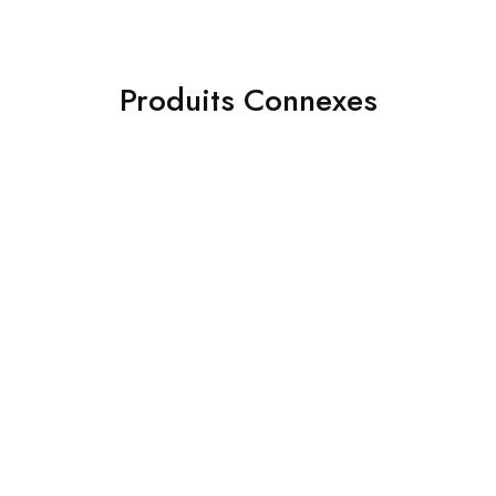
Produits Connexes
- 32%
- 43%
Cable Displayport vers dvi
Carte son usb externe hifi
adaptateur 1,8M
magic voice 7.1CH
135.00
DH
85.00
DH
199.00
DH
149.00
DH
Ajouter au panier
Ajouter au panier
- 36%
- 35%