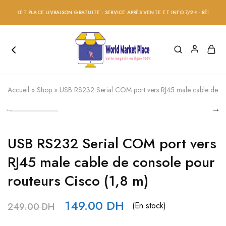
ARKET PLACE LIVRAISON GRATUITE - SERVICE APRÈS VENTE ET INFO 7/24 - RÉDUCTION 2
Accueil
»
Shop
»
USB RS232 Serial COM port vers RJ45 male cable de con
USB RS232 Serial COM port vers
RJ45 male cable de console pour
routeurs Cisco (1,8 m)
149.00
DH
(En stock)
249.00
DH