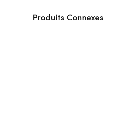
Produits Connexes
- 45%
- 27%
nouveau arrivage
Wahl Super Taper trimmer
Amplificateur de son
Tondeuse cheveux
invisible appareils auditifs
Professionnelle etats-Unis
super son
Moteur V5000
219.00
DH
729.00
DH
399.00
DH
999.00
DH
Ajouter au panier
Ajouter au panier