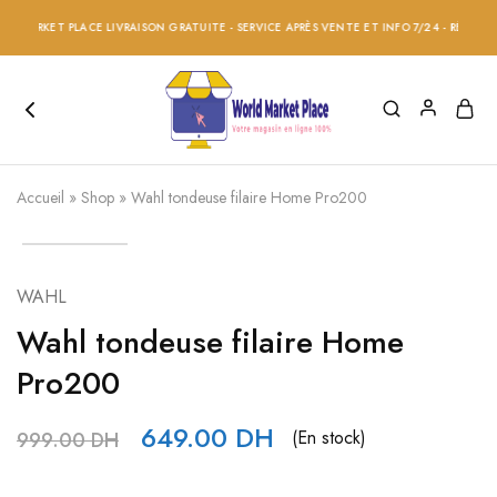
MARKET PLACE LIVRAISON GRATUITE - SERVICE APRÈS VENTE ET INFO 7/24 - RÉDUCTION 
Accueil
»
Shop
»
Wahl tondeuse filaire Home Pro200
WAHL
Wahl tondeuse filaire Home
Pro200
649.00
DH
(En stock)
999.00
DH