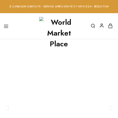
E LIVRAISON GRATUITE - SERVICE APRÈS VENTE ET INFO 7/24 - RÉDUCTION 20% SUR TO
Casio Nouvelle
Collection
Des montres accessibles, conçues pour
résister au temps et aux tendances.