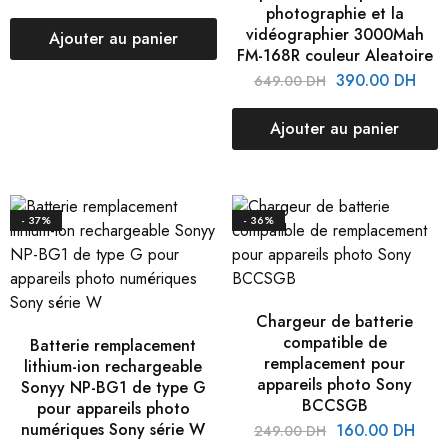
photographie et la
vidéographier 3000Mah
Ajouter au panier
FM-168R couleur Aleatoire
390.00
DH
649.00
DH
Ajouter au panier
- 37%
- 36%
Chargeur de batterie
compatible de
Batterie remplacement
remplacement pour
lithium-ion rechargeable
appareils photo Sony
Sonyy NP-BG1 de type G
BCCSGB
pour appareils photo
numériques Sony série W
160.00
DH
249.00
DH