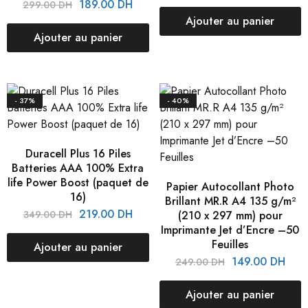
189.00
DH
299.00
DH
Ajouter au panier
Ajouter au panier
- 37%
- 40%
Duracell Plus 16 Piles
Batteries AAA 100% Extra
life Power Boost (paquet de
Papier Autocollant Photo
16)
Brillant MR.R A4 135 g/m²
219.00
DH
349.00
DH
(210 x 297 mm) pour
Imprimante Jet d’Encre –50
Feuilles
Ajouter au panier
149.00
DH
249.00
DH
Ajouter au panier