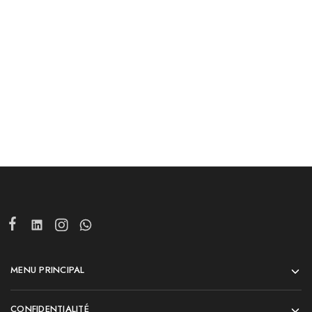
120.00
DH
110.00
DH
199.00
DH
199.00
DH
Ajouter au panier
Ajouter au panier
MENU PRINCIPAL
CONFIDENTIALITÉ