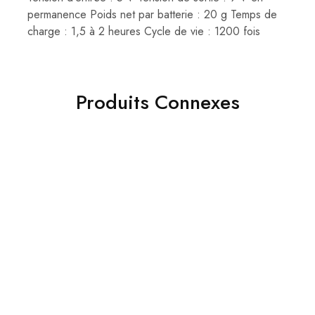
permanence Poids net par batterie : 20 g Temps de
charge : 1,5 à 2 heures Cycle de vie : 1200 fois
Produits Connexes
- 32%
- 33%
Support rotative pour Tv
14″-27″
Dahua Kit video
surveillance
135.00
DH
199.00
DH
4caméras+Disque Dur
2,349.00
DH
3,499.00
DH
Ajouter au panier
Ajouter au panier