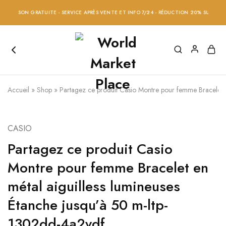
SON GRATUITE - SERVICE APRÈS VENTE ET INFO 7/24 - RÉDUCTION 20% SUR TOUS LES PR
Accueil
»
Shop
»
Partagez ce produit Casio Montre pour femme Bracelet e
CASIO
Partagez ce produit Casio
Montre pour femme Bracelet en
métal aiguilless lumineuses
Étanche jusqu’à 50 m-ltp-
1302dd-4a2vdf