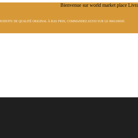
ALITÉ ORIGINAL À BAS PRIX, COMMANDEZ AUSSI SUR LE 0661100505