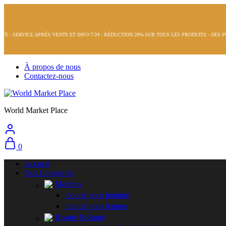
ÈS VENTE ET INFO 7/24 - RÉDUCTION 20% SUR TOUS LES PRODUITS - DES PRODUITS DE QU
À propos de nous
Contactez-nous
World Market Place
0
Accueil
Nos Categories
Montres
montre pour homme
montre pour femme
Beauté & Santé