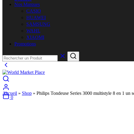
Nos Marques
CASIO
HUAWEI
SAMSUNG
WAHL
XIAOMI
Promotions
Accueil
»
Shop
»
Philips Tondeuse Series 3000 multistyle 8 en 1 un s
0