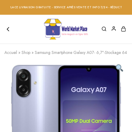
PLACE LIVRAISON GRATUITE - SERVICE APRÈS VENTE ET INFO 7/24 - RÉDUCTION 20% SUR
Accueil
»
Shop
»
Samsung Smartphone Galaxy A07- 6,7″-Stockage 64 GB-